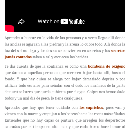
Aprendes a bucear en la vida de las personas y a veces llegas allí donde
las anclas se agarran a las piedras y la arena lo cubre todo. Allí donde la
luz del sol no llega y los deseos se convierten en secretos y los
secretos
jamás contados
saben a sal y escuecen las heridas.
Te das cuenta de que la confianza es como una
bombona de oxígeno
que damos a aquellas personas que merecen bajar hasta allí, hasta el
fondo. Y que hay quien se ahoga por bajar demasiado deprisa o por
utilizar todo ese aire para señalar con el dedo los arañazos de la parte
de nuestro barco que queda cubierta por el agua. Golpes nos hemos dado
todos y un mal día de pesca lo tiene cualquiera.
Aprendes que hay que tener cuidado con
los caprichos
, pues van y
vienen con la marea y empujan a los barcos hacia las rocas más afiladas.
Entiendes que no hay capas de pintura que arreglen los desperfectos
causados por el tiempo en alta mar y que cada barco hace honor al