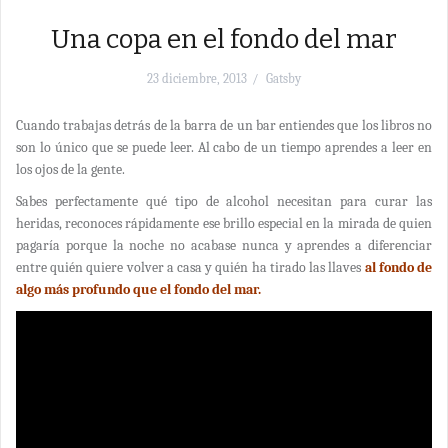
Una copa en el fondo del mar
23 diciembre, 2013
Gatsby
Cuando trabajas detrás de la barra de un bar entiendes que los libros no
son lo único que se puede leer. Al cabo de un tiempo aprendes a leer en
los ojos de la gente.
Sabes perfectamente qué tipo de alcohol necesitan para curar las
heridas, reconoces rápidamente ese brillo especial en la mirada de quien
pagaría porque la noche no acabase nunca y aprendes a diferenciar
entre quién quiere volver a casa y quién ha tirado las llaves
al fondo de
algo más profundo que el fondo del mar.