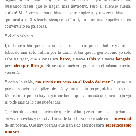
buscando frases que lo hagan más llevadero. Pero el silencio suena,
¿sabes? Sí…A veces suena a historias que empiezan y a veces a historias
que acaban. El silencio siempre está ahí, aunque nos empeñemos en
convertirlo en palabras.
Y
ella
lo sabía, sí.
Igual que sabía que los cantos de sirena no se pueden bailar y que los
lobos de mar sólo aúllan por la Luna. Sabía que la gente como yo sólo
sabe navegar, que a veces soy
barco
, a veces
tabla
y a veces
bengala
,
pero
siempre Riesgo
. Nunca dos noches seguidas en el mismo puerto,
recuerda.
Y como lo sabía,
me sirvió una copa en el fondo del mar.
Le puso un
par de sonrisas cómplices de más y unos cuantos prejuicios de menos.
Me recordó que no hay mejor medicina que la mirada de quien no juzga
ni pide más de lo que puedes dar.
Que los olmos están hartos de que les pidan peras, que nos empeñamos
en vivir novelas y nos olvidamos de la belleza que reside en la
brevedad
de un poema. Que hay poemas que han sido escritos para
ser leídos sólo
una vez.