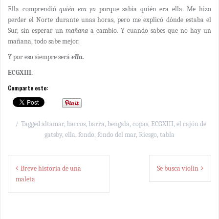
Ella comprendió
quién era yo
porque sabía quién era ella. Me hizo
perder el Norte durante unas horas, pero me explicó dónde estaba el
Sur, sin esperar un
mañana
a cambio. Y cuando sabes que no hay un
mañana, todo sabe mejor.
Y por eso siempre será
ella.
ECGXIII.
Comparte esto:
Tagged
altamar
,
barcos
,
barra
,
bengala
,
copas
,
ECGXIII
,
el cajón de
gatsby
,
ella
,
fondo
,
fondo del mar
,
Riesgo
,
tabla
Navegación
Breve historia de una
Se busca violín
de
maleta
entradas