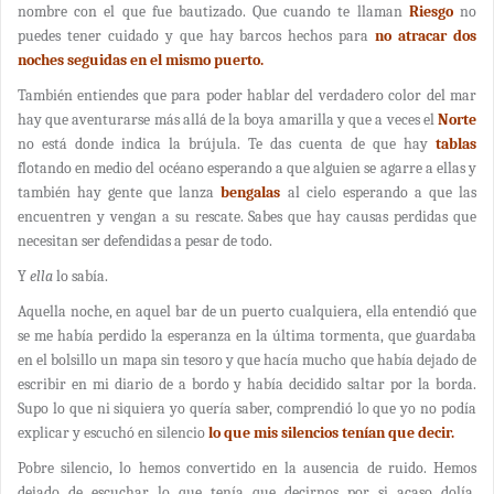
nombre con el que fue bautizado. Que cuando te llaman
Riesgo
no
puedes tener cuidado y que hay barcos hechos para
no atracar dos
noches seguidas en el mismo puerto.
También entiendes que para poder hablar del verdadero color del mar
hay que aventurarse más allá de la boya amarilla y que a veces el
Norte
no está donde indica la brújula. Te das cuenta de que hay
tablas
flotando en medio del océano esperando a que alguien se agarre a ellas y
también hay gente que lanza
bengalas
al cielo esperando a que las
encuentren y vengan a su rescate. Sabes que hay causas perdidas que
necesitan ser defendidas a pesar de todo.
Y
ella
lo sabía.
Aquella noche, en aquel bar de un puerto cualquiera, ella entendió que
se me había perdido la esperanza en la última tormenta, que guardaba
en el bolsillo un mapa sin tesoro y que hacía mucho que había dejado de
escribir en mi diario de a bordo y había decidido saltar por la borda.
Supo lo que ni siquiera yo quería saber, comprendió lo que yo no podía
explicar y escuchó en silencio
lo que mis silencios tenían que decir.
Pobre silencio, lo hemos convertido en la ausencia de ruido. Hemos
dejado de escuchar lo que tenía que decirnos por si acaso dolía,