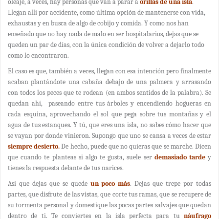
oleaje, a veces, hay personas que van a parar a
orillas de una isla
.
Llegan allí por accidente, como última opción de mantenerse con vida,
exhaustas y en busca de algo de cobijo y comida. Y como nos han
enseñado que no hay nada de malo en ser hospitalarios, dejas que se
queden un par de días, con la única condición de volver a dejarlo todo
como lo encontraron.
El caso es que, también a veces, llegan con esa intención pero finalmente
acaban plantándote una cabaña debajo de una palmera y arrasando
con todos los peces que te rodean (en ambos sentidos de la palabra). Se
quedan ahí, paseando entre tus árboles y encendiendo hogueras en
cada esquina, aprovechando el sol que pega sobre tus montañas y el
agua de tus estanques. Y tú, que eres una isla, no sabes cómo hacer que
se vayan por donde vinieron. Supongo que uno se cansa a veces de estar
siempre desierto.
De hecho, puede que no quieras que se marche. Dicen
que cuando te planteas si algo te gusta, suele ser
demasiado tarde
y
tienes la respuesta delante de tus narices.
Así que dejas que se quede
un poco más
. Dejas que trepe por todas
partes, que disfrute de las vistas, que corte tus ramas, que se recupere de
su tormenta personal y domestique las pocas partes salvajes que quedan
dentro de ti. Te conviertes en la isla perfecta para tu
náufrago