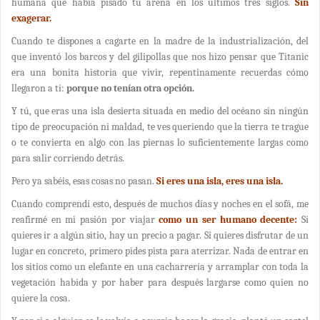
humana que había pisado tu arena en los últimos tres siglos.
Sin
exagerar.
Cuando te dispones a cagarte en la madre de la industrialización, del
que inventó los barcos y del gilipollas que nos hizo pensar que Titanic
era una bonita historia que vivir, repentinamente recuerdas cómo
llegaron a ti:
porque no tenían otra opción.
Y tú, que eras una isla desierta situada en medio del océano sin ningún
tipo de preocupación ni maldad, te ves queriendo que la tierra te trague
o te convierta en algo con las piernas lo suficientemente largas como
para salir corriendo detrás.
Pero ya sabéis, esas cosas no pasan.
Si eres una isla, eres una isla.
Cuando comprendí esto, después de muchos días y noches en el sofá, me
reafirmé en mi pasión por viajar
como un ser humano decente:
Si
quieres ir a algún sitio, hay un precio a pagar. Si quieres disfrutar de un
lugar en concreto, primero pides pista para aterrizar. Nada de entrar en
los sitios como un elefante en una cacharrería y arramplar con toda la
vegetación habida y por haber para después largarse como quien no
quiere la cosa.