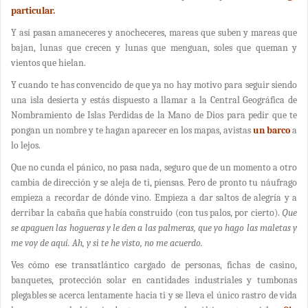
particular.
Y así pasan amaneceres y anocheceres, mareas que suben y mareas que
bajan, lunas que crecen y lunas que menguan, soles que queman y
vientos que hielan.
Y cuando te has convencido de que ya no hay motivo para seguir siendo
una isla desierta y estás dispuesto a llamar a la Central Geográfica de
Nombramiento de Islas Perdidas de la Mano de Dios para pedir que te
pongan un nombre y te hagan aparecer en los mapas, avistas
un barco
a
lo lejos.
Que no cunda el pánico, no pasa nada, seguro que de un momento a otro
cambia de dirección y se aleja de ti, piensas. Pero de pronto tu náufrago
empieza a recordar de dónde vino. Empieza a dar saltos de alegría y a
derribar la cabaña que había construido (con tus palos, por cierto).
Que
se apaguen las hogueras y le den a las palmeras, que yo hago las maletas y
me voy de aquí. Ah, y si te he visto, no me acuerdo.
Ves cómo ese transatlántico cargado de personas, fichas de casino,
banquetes, protección solar en cantidades industriales y tumbonas
plegables se acerca lentamente hacia ti y se lleva el único rastro de vida