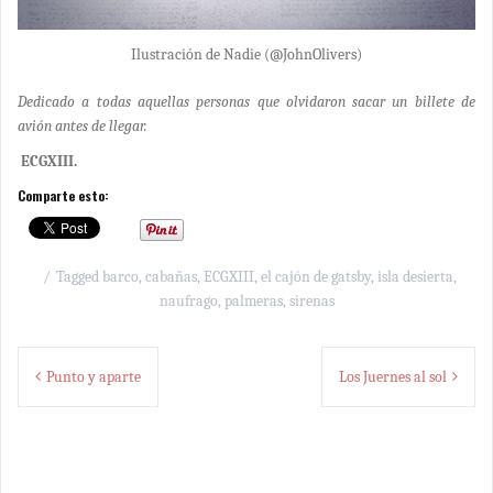
Ilustración de Nadie (@JohnOlivers)
Dedicado a todas aquellas personas que olvidaron sacar un billete de
avión antes de llegar.
ECGXIII.
Comparte esto:
Tagged
barco
,
cabañas
,
ECGXIII
,
el cajón de gatsby
,
isla desierta
,
naufrago
,
palmeras
,
sirenas
Navegación
Punto y aparte
Los Juernes al sol
de
entradas